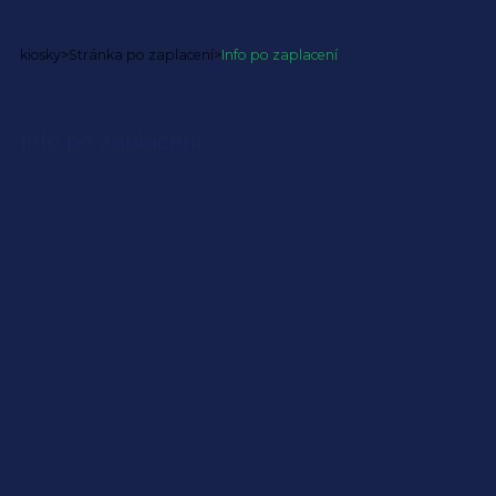
kiosky
>
Stránka po zaplacení
>
Info po zaplacení
Info po zaplacení