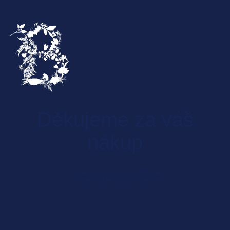
Děkujeme za váš
nákup
Přejeme vám krásný zážitek
v naší Botanické zahradě.